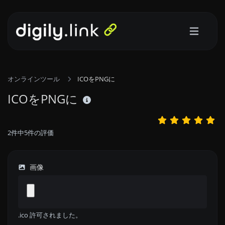
オンラインツール
ICOをPNGに
ICOをPNGに
2
件中
5
件の評価
画像
.ico 許可されました。