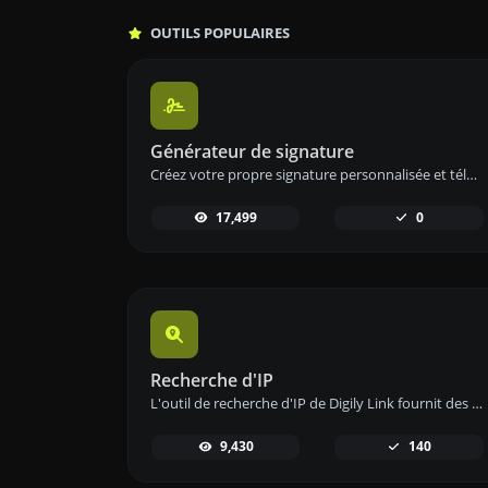
OUTILS POPULAIRES
Générateur de signature
Créez votre propre signature personnalisée et téléchargez-la facilement avec notre outil de génération de signatures pour des signatures électroniques personnalisées.
17,499
0
Recherche d'IP
L'outil de recherche d'IP de Digily Link fournit des informations détaillées sur toute adresse IP. Utilisez ce service en ligne gratuit pour obtenir des données IP complètes.
9,430
140