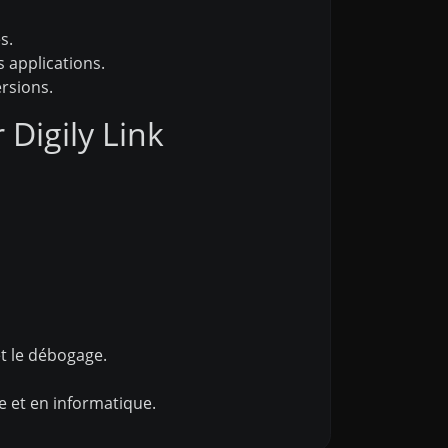
s.
 applications.
ersions.
Digily Link
t le débogage.
 et en informatique.