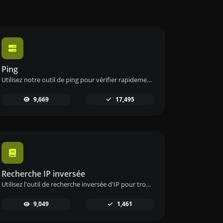
Ping
Utilisez notre outil de ping pour vérifier rapidement et efficacement le statut et le temps de réponse de n'importe quel site web, serveur ou port.
9,669
17,495
Recherche IP inversée
Utilisez l'outil de recherche inversée d'IP pour trouver rapidement et facilement le domaine ou l'hôte associé à une adresse IP.
9,049
1,461