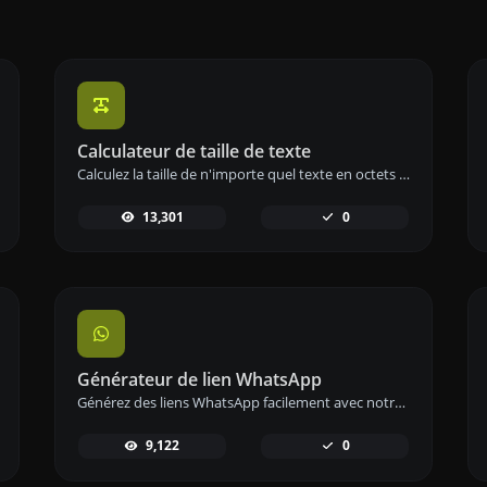
Calculateur de taille de texte
Calculez la taille de n'importe quel texte en octets (B), kilooctets (KB) ou mégaoctets (MB) à l'aide de notre outil de calcul de taille de texte.
13,301
0
Générateur de lien WhatsApp
Générez des liens WhatsApp facilement avec notre outil de génération de liens WhatsApp pour une communication instantanée.
9,122
0