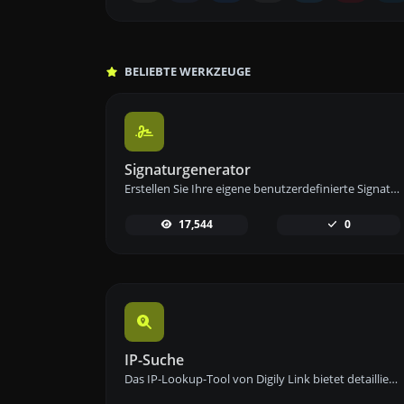
BELIEBTE WERKZEUGE
Signaturgenerator
Erstellen Sie Ihre eigene benutzerdefinierte Signatur und laden Sie sie einfach mit unserem Signaturgenerator-Tool für personalisierte E-Signaturen herunter.
17,544
0
IP-Suche
Das IP-Lookup-Tool von Digily Link bietet detaillierte Informationen zu jeder IP-Adresse. Nutzen Sie diesen kostenlosen Online-Dienst, um umfassende IP-Daten zu erhalten.