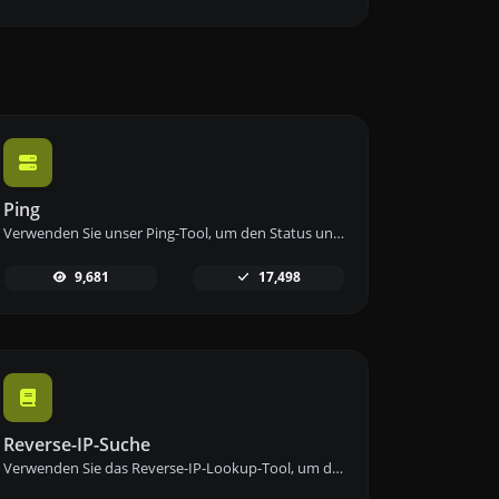
Ping
Verwenden Sie unser Ping-Tool, um den Status und die Antwortzeit einer beliebigen Website, eines Servers oder Ports schnell und effizient zu überprüfen.
9,681
17,498
Reverse-IP-Suche
Verwenden Sie das Reverse-IP-Lookup-Tool, um die Domain oder den Host zu finden, der mit einer IP-Adresse verknüpft ist, schnell und einfach.