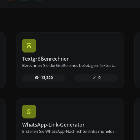
Textgrößenrechner
Berechnen Sie die Größe eines beliebigen Textes in Bytes (B), Kilobytes (KB) oder Megabytes (MB) mit unserem Textgrößenrechner.
13,320
0
WhatsApp-Link-Generator
Erstellen Sie WhatsApp-Nachrichtenlinks mühelos mit unserem WhatsApp-Link-Generator-Tool für sofortige Kommunikation.