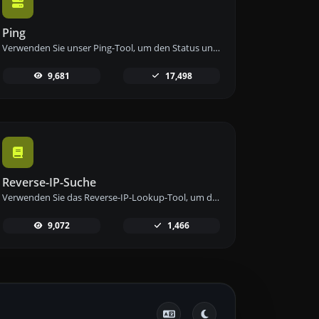
Ping
Verwenden Sie unser Ping-Tool, um den Status und die Antwortzeit einer beliebigen Website, eines Servers oder Ports schnell und effizient zu überprüfen.
9,681
17,498
Reverse-IP-Suche
Verwenden Sie das Reverse-IP-Lookup-Tool, um die Domain oder den Host zu finden, der mit einer IP-Adresse verknüpft ist, schnell und einfach.
9,072
1,466