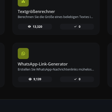
Textgrößenrechner
Berechnen Sie die Größe eines beliebigen Textes in Bytes (B), Kilobytes (KB) oder Megabytes (MB) mit unserem Textgrößenrechner.
13,320
0
WhatsApp-Link-Generator
Erstellen Sie WhatsApp-Nachrichtenlinks mühelos mit unserem WhatsApp-Link-Generator-Tool für sofortige Kommunikation.
9,139
0