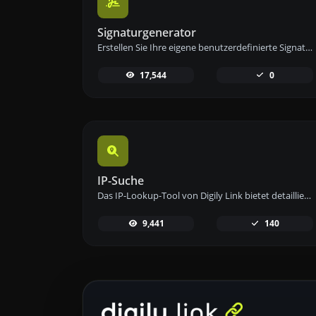
Signaturgenerator
Erstellen Sie Ihre eigene benutzerdefinierte Signatur und laden Sie sie einfach mit unserem Signaturgenerator-Tool für personalisierte E-Signaturen herunter.
17,544
0
IP-Suche
Das IP-Lookup-Tool von Digily Link bietet detaillierte Informationen zu jeder IP-Adresse. Nutzen Sie diesen kostenlosen Online-Dienst, um umfassende IP-Daten zu erhalten.
9,441
140