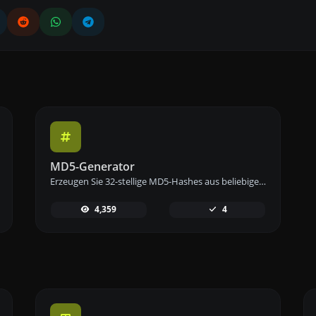
MD5-Generator
Erzeugen Sie 32-stellige MD5-Hashes aus beliebigen Zeichenfolgen mit unserem MD5-Generator-Tool für zuverlässiges Daten-Hashing.
4,359
4