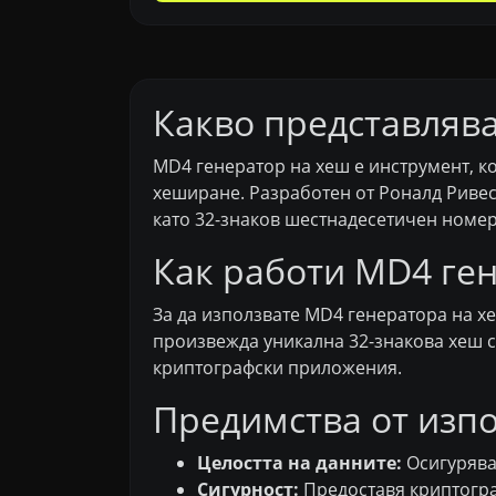
Какво представляв
MD4 генератор на хеш е инструмент, к
хеширане. Разработен от Роналд Ривес
като 32-знаков шестнадесетичен номер
Как работи MD4 ге
За да използвате MD4 генератора на хе
произвежда уникална 32-знакова хеш ст
криптографски приложения.
Предимства от изп
Целостта на данните:
Осигурява 
Сигурност:
Предоставя криптограф