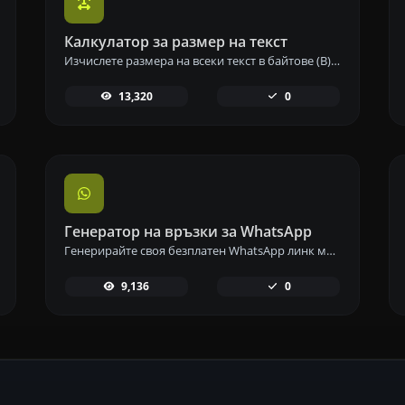
Калкулатор за размер на текст
Изчислете размера на всеки текст в байтове (B), килобайти (KB) или мегабайти (MB) с помощта на нашия инструмент за изчисляване на размера на текста.
13,320
0
Генератор на връзки за WhatsApp
Генерирайте своя безплатен WhatsApp линк мигновено с нашия генератор на WhatsApp линкове. Добавете персонализирано съобщение и започнете чатове с едно кликване – без нужда от вход или програмиране.
9,136
0