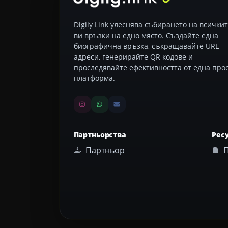
Digily Link улеснява събирането на всички
ви връзки на едно място. Създайте една
биографична връзка, съкращавайте URL
адреси, генерирайте QR кодове и
проследявайте ефективността от една про
платформа.
Партньорства
Рес
Партньор
П