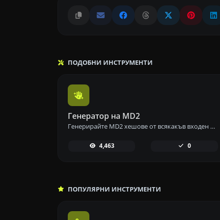
ПОДОБНИ ИНСТРУМЕНТИ
Генератор на MD2
Генерирайте MD2 хешове от всякакъв входен низ, използвайки нашия инструмент за генериране на MD2 за проверка на целостта на данните.
4,463
0
ПОПУЛЯРНИ ИНСТРУМЕНТИ