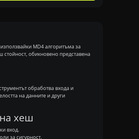
, използвайки MD4 алгоритъма за
еш стойност, обикновено представена
нструментът обработва входа и
елостта на данните и други
 на хеш
ки вход.
ли за сигурност.