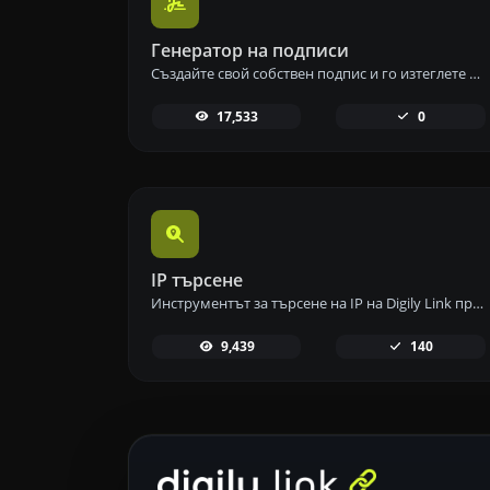
Генератор на подписи
Създайте свой собствен подпис и го изтеглете лесно с нашия инструмент за генериране на подписи за персонализирани електронни подписи.
17,533
0
IP търсене
Инструментът за търсене на IP на Digily Link предоставя подробна информация за всеки IP адрес. Използвайте тази безплатна онлайн услуга, за да получите изчерпателни данни за IP.
9,439
140