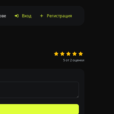
ове
Вход
Регистрация
5
от
2
оценки