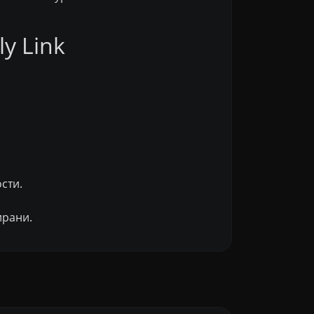
y Link
сти.
ирани.