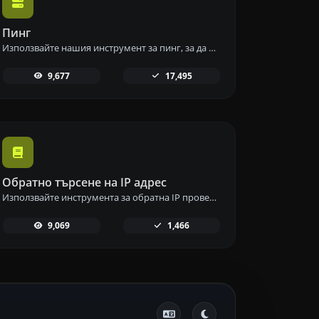
Пинг
Използвайте нашия инструмент за пинг, за да проверите състоянието и времето за отговор на всеки уебсайт, сървър или порт бързо и ефективно.
9,677
17,495
Обратно търсене на IP адрес
Използвайте инструмента за обратна IP проверка, за да намерите домейна или хоста, свързан с всеки IP адрес бързо и лесно.
9,069
1,466