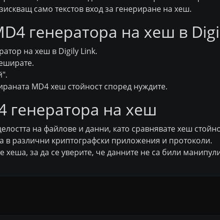
зискващ само текстов вход за генериране на хеш.
D4 генератора на хеш в Digil
тор на хеш в Digily Link.
хеширате.
".
ираната MD4 хеш стойност според нуждите.
 генератора на хеш
елостта на файлове и данни, като сравнявате хеш стойно
а в различни криптографски приложения и протоколи.
 хеша, за да се уверите, че данните не са били манипул