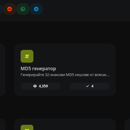
MD5 генератор
Генерирайте 32-знакови MD5 хешове от всякакъв входен низ с нашия инструмент за генериране на MD5 за надеждно хеширане на данни.
4,359
4