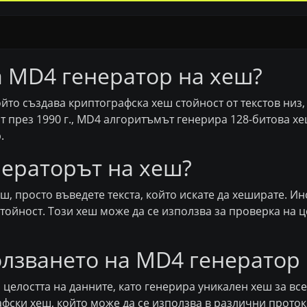
а MD4 генератор на хеш?
ойто създава криптографска хеш стойност от текстов низ
т през 1990 г., MD4 алгоритъмът генерира 128-битова х
.
нераторът на хеш?
ш, просто въведете текста, който искате да хеширате. И
ойност. Този хеш може да се използва за проверка на ц
олзването на MD4 генератор
целостта на данните, като генерира уникален хеш за все
ски хеш, който може да се използва в различни протоко