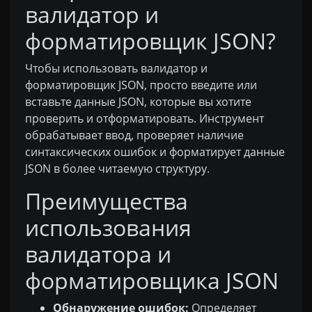
валидатор и
форматировщик JSON?
Чтобы использовать валидатор и
форматировщик JSON, просто введите или
вставьте данные JSON, которые вы хотите
проверить и отформатировать. Инструмент
обрабатывает ввод, проверяет наличие
синтаксических ошибок и форматирует данные
JSON в более читаемую структуру.
Преимущества
использования
валидатора и
форматировщика JSON
Обнаружение ошибок:
Определяет