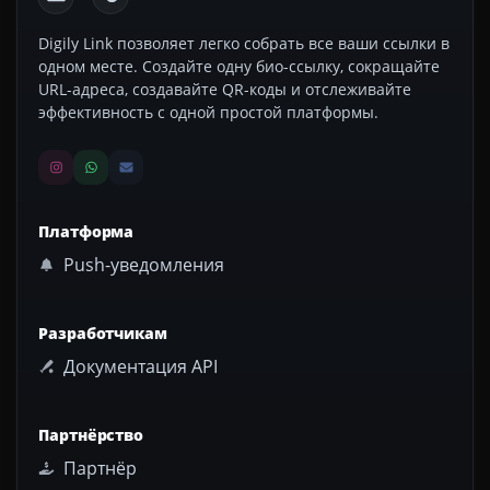
Digily Link позволяет легко собрать все ваши ссылки в
одном месте. Создайте одну био-ссылку, сокращайте
URL-адреса, создавайте QR-коды и отслеживайте
эффективность с одной простой платформы.
Платформа
Push-уведомления
Разработчикам
Документация API
Партнёрство
Партнёр