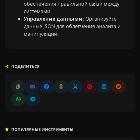
обеспечения правильной связи между
системами.
Управление данными:
Организуйте
данные JSON для облегчения анализа и
манипуляции.
ПОДЕЛИТЬСЯ
ПОПУЛЯРНЫЕ ИНСТРУМЕНТЫ