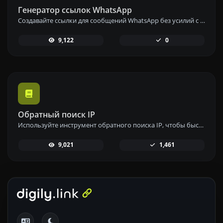
Генератор ссылок WhatsApp
Создавайте ссылки для сообщений WhatsApp без усилий с помощью нашего инструмента генерации ссылок WhatsApp для мгновенной связи.
9,122
0
Обратный поиск IP
Используйте инструмент обратного поиска IP, чтобы быстро и легко найти домен или хост, связанный с любым IP-адресом.
9,021
1,461