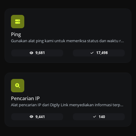
Ping
Gunakan alat ping kami untuk memeriksa status dan waktu respons dari situs web, server, atau port dengan cepat dan efisien.
9,681
17,498
Pencarian IP
Alat pencarian IP dari Digily Link menyediakan informasi terperinci tentang alamat IP mana pun. Gunakan layanan online gratis ini untuk mendapatkan data IP yang komprehensif.
9,441
140