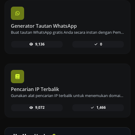
Generator Tautan WhatsApp
Buat tautan WhatsApp gratis Anda secara instan dengan Pembuat Tautan WhatsApp kami. Tambahkan pesan khusus dan mulai obrolan dengan satu klik – tidak perlu login atau pengkodean.
9,136
0
Pencarian IP Terbalik
Gunakan alat pencarian IP terbalik untuk menemukan domain atau host yang terkait dengan alamat IP dengan cepat dan mudah.
9,072
1,466