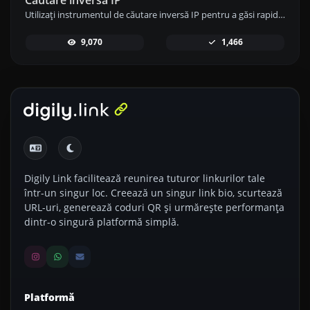
Căutare inversă IP
Utilizați instrumentul de căutare inversă IP pentru a găsi rapid și ușor domeniul sau gazda asociată cu orice adresă IP.
9,070
1,466
Digily Link facilitează reunirea tuturor linkurilor tale
într-un singur loc. Creează un singur link bio, scurtează
URL-uri, generează coduri QR și urmărește performanța
dintr-o singură platformă simplă.
Platformă