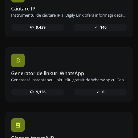
Căutare IP
Instrumentul de căutare IP al Digily Link oferă informații detaliate despre orice adresă IP. Folosește acest serviciu online gratuit pentru a obține date IP cuprinzătoare.
9,439
140
Generator de linkuri WhatsApp
Generează instantaneu linkul tău gratuit de WhatsApp cu Generatorul nostru de Linkuri WhatsApp. Adaugă un mesaj personalizat și începe conversațiile cu un singur clic – fără autentificare sau codare necesară.
9,136
0