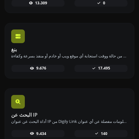
13،309
0
بنغ
استخدم أداة البينج الخاصة بنا للتحقق من حالة ووقت استجابة أي موقع ويب أو خادم أو منفذ بسرعة وكفاءة.
9،676
17،495
البحث عن IP
أداة البحث عن عنوان IP من Digily Link توفر معلومات مفصلة عن أي عنوان IP. استخدم هذه الخدمة المجانية عبر الإنترنت للحصول على بيانات شاملة عن IP.
9،434
140