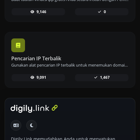
9,146
0
Pencarian IP Terbalik
Gunakan alat pencarian IP terbalik untuk menemukan domain atau host yang terkait dengan alamat IP dengan cepat dan mudah.
9,091
1,467
Digily Link memudahkan Anda untuk menyatukan