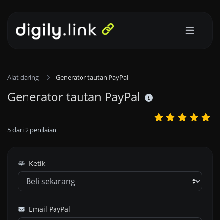
Alat daring
Generator tautan PayPal
Generator tautan PayPal
5
dari
2
penilaian
Ketik
Email PayPal