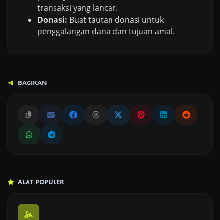
transaksi yang lancar.
Donasi:
Buat tautan donasi untuk
penggalangan dana dan tujuan amal.
BAGIKAN
ALAT POPULER