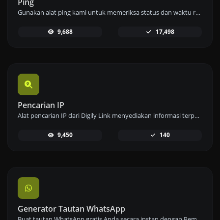
Ping
Gunakan alat ping kami untuk memeriksa status dan waktu respons dari situs web, server, atau port dengan cepat dan efisien.
9,688
17,498
Pencarian IP
Alat pencarian IP dari Digily Link menyediakan informasi terperinci tentang alamat IP mana pun. Gunakan layanan online gratis ini untuk mendapatkan data IP yang komprehensif.
9,450
140
Generator Tautan WhatsApp
Buat tautan WhatsApp gratis Anda secara instan dengan Pembuat Tautan WhatsApp kami. Tambahkan pesan khusus dan mulai obrolan dengan satu klik – tidak perlu login atau pengkodean.