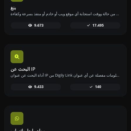
بنغ
استخدم أداة البينج الخاصة بنا للتحقق من حالة ووقت استجابة أي موقع ويب أو خادم أو منفذ بسرعة وكفاءة.
9،673
17،495
البحث عن IP
أداة البحث عن عنوان IP من Digily Link توفر معلومات مفصلة عن أي عنوان IP. استخدم هذه الخدمة المجانية عبر الإنترنت للحصول على بيانات شاملة عن IP.
9،433
140
مولد رابط واتساب