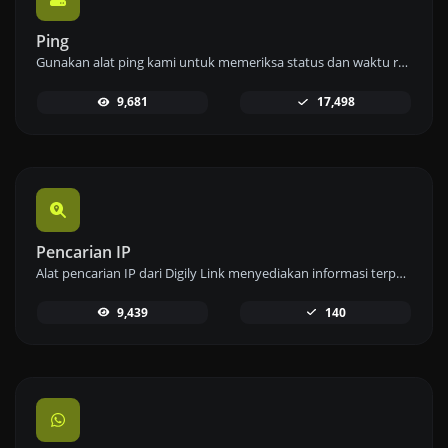
Ping
Gunakan alat ping kami untuk memeriksa status dan waktu respons dari situs web, server, atau port dengan cepat dan efisien.
9,681
17,498
Pencarian IP
Alat pencarian IP dari Digily Link menyediakan informasi terperinci tentang alamat IP mana pun. Gunakan layanan online gratis ini untuk mendapatkan data IP yang komprehensif.
9,439
140