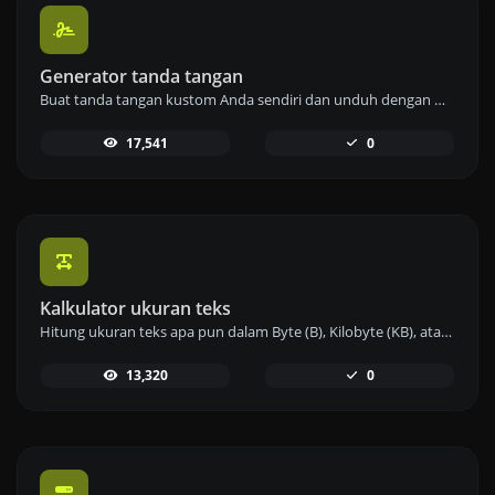
Generator tanda tangan
Buat tanda tangan kustom Anda sendiri dan unduh dengan mudah menggunakan alat pembuat tanda tangan kami untuk e-tanda tangan yang dipersonalisasi.
17,541
0
Kalkulator ukuran teks
Hitung ukuran teks apa pun dalam Byte (B), Kilobyte (KB), atau Megabyte (MB) menggunakan alat kalkulator ukuran teks kami.
13,320
0