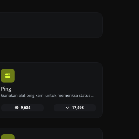
Ping
Gunakan alat ping kami untuk memeriksa status dan waktu respons dari situs web, server, atau port dengan cepat dan efisien.
9,684
17,498