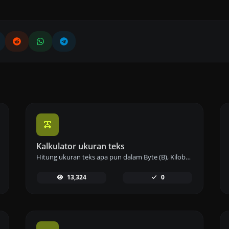
Kalkulator ukuran teks
Hitung ukuran teks apa pun dalam Byte (B), Kilobyte (KB), atau Megabyte (MB) menggunakan alat kalkulator ukuran teks kami.
13,324
0