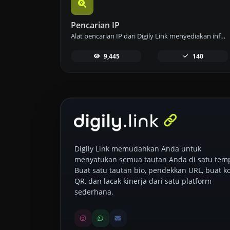
Pencarian IP
Alat pencarian IP dari Digily Link menyediakan informasi terperinci tentang alamat IP mana pun. Gunakan layanan online gratis ini untuk mendapatkan data IP yang komprehensif.
9,445
140
Digily Link memudahkan Anda untuk
menyatukan semua tautan Anda di satu temp
Buat satu tautan bio, pendekkan URL, buat k
QR, dan lacak kinerja dari satu platform
sederhana.