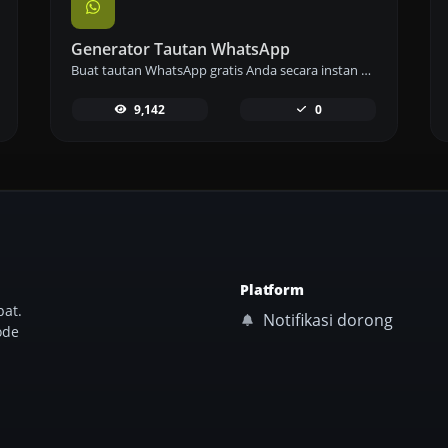
Generator Tautan WhatsApp
Buat tautan WhatsApp gratis Anda secara instan dengan Pembuat Tautan WhatsApp kami. Tambahkan pesan khusus dan mulai obrolan dengan satu klik – tidak perlu login atau pengkodean.
9,142
0
Platform
at.
Notifikasi dorong
ode