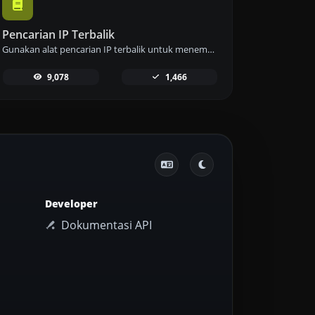
Pencarian IP Terbalik
Gunakan alat pencarian IP terbalik untuk menemukan domain atau host yang terkait dengan alamat IP dengan cepat dan mudah.
9,078
1,466
Developer
Dokumentasi API