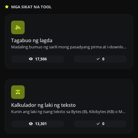
MGA SIKAT NA TOOL
Tagabuo ng lagda
Madaling bumuo ng sarili mong pasadyang pirma at i-download ito nang madali.
17,506
0
Kalkulador ng laki ng teksto
Kunin ang laki ng isang teksto sa Bytes (B), Kilobytes (KB) o Megabytes (MB).
13,301
0