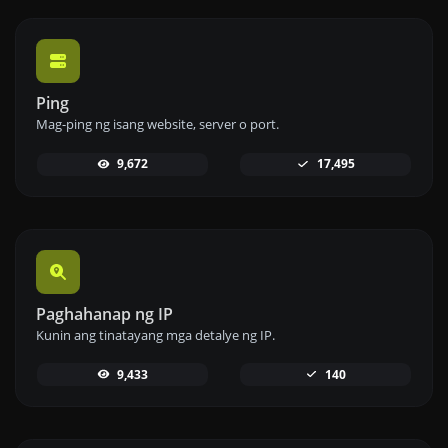
Ping
Mag-ping ng isang website, server o port.
9,672
17,495
Paghahanap ng IP
Kunin ang tinatayang mga detalye ng IP.
9,433
140