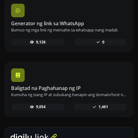
Generator ng link sa WhatsApp
Bumuo ng mga link ng mensahe sa whatsapp nang madali.
9,126
0
Baligtad na Paghahanap ng IP
Kumuha ng isang IP at subukang hanapin ang domain/host na nauugnay dito.
9,054
1,461