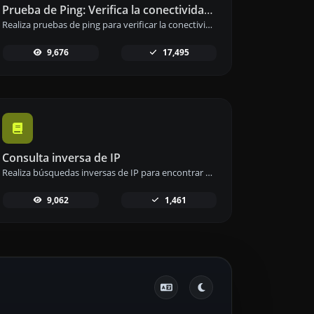
Prueba de Ping: Verifica la conectividad de sitios web y servidores
Realiza pruebas de ping para verificar la conectividad y tiempo de respuesta de sitios web, servidores o puertos.
9,676
17,495
Consulta inversa de IP
Realiza búsquedas inversas de IP para encontrar dominios o anfitriones asociados a cualquier dirección IP.
9,062
1,461