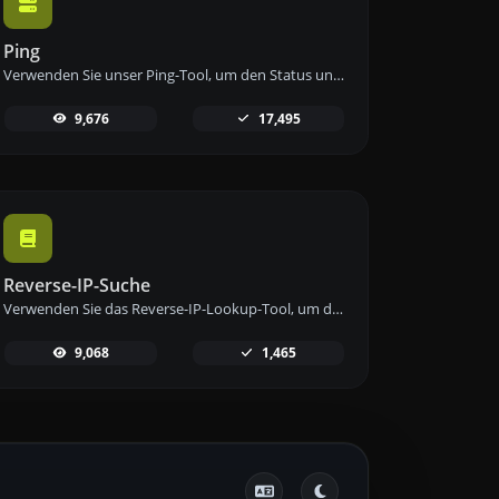
Ping
Verwenden Sie unser Ping-Tool, um den Status und die Antwortzeit einer beliebigen Website, eines Servers oder Ports schnell und effizient zu überprüfen.
9,676
17,495
Reverse-IP-Suche
Verwenden Sie das Reverse-IP-Lookup-Tool, um die Domain oder den Host zu finden, der mit einer IP-Adresse verknüpft ist, schnell und einfach.
9,068
1,465