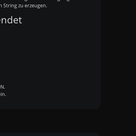
 String zu erzeugen.
endet
ON.
in.