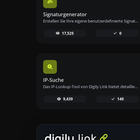
Signaturgenerator
Erstellen Sie Ihre eigene benutzerdefinierte Signatur und laden Sie sie einfach mit unserem Signaturgenerator-Tool für personalisierte E-Signaturen herunter.
17,525
0
IP-Suche
Das IP-Lookup-Tool von Digily Link bietet detaillierte Informationen zu jeder IP-Adresse. Nutzen Sie diesen kostenlosen Online-Dienst, um umfassende IP-Daten zu erhalten.
9,439
140