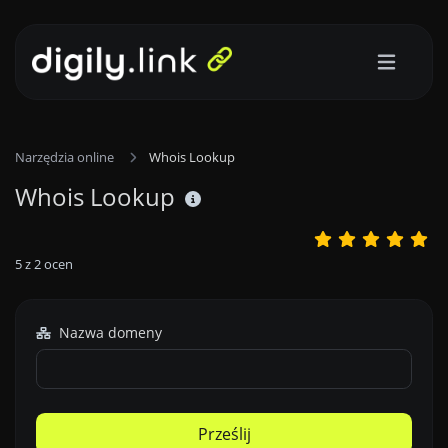
Narzędzia online
Whois Lookup
Whois Lookup
5
z
2
ocen
Nazwa domeny
Prześlij