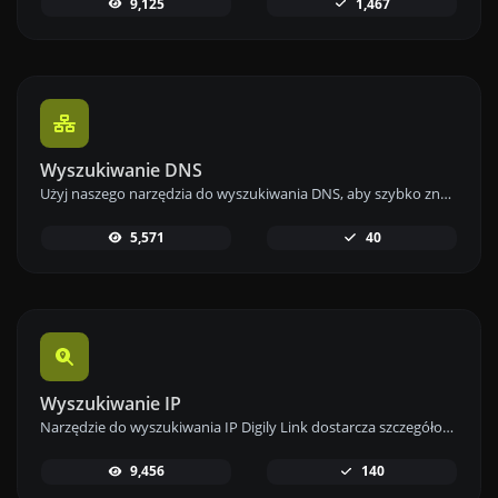
9,125
1,467
Wyszukiwanie DNS
Użyj naszego narzędzia do wyszukiwania DNS, aby szybko znaleźć rekordy DNS A, AAAA, CNAME, MX, NS, TXT, SOA dowolnego hosta i uzyskać szczegółowe informacje.
5,571
40
Wyszukiwanie IP
Narzędzie do wyszukiwania IP Digily Link dostarcza szczegółowych informacji o dowolnym adresie IP. Skorzystaj z tej darmowej usługi online, aby uzyskać kompleksowe dane o IP.
9,456
140