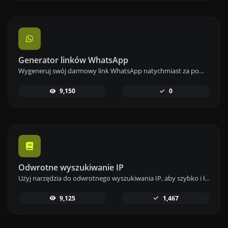
Generator linków WhatsApp
Wygeneruj swój darmowy link WhatsApp natychmiast za pomocą naszego Generatora Linków WhatsApp. Dodaj niestandardową wiadomość i rozpocznij czaty jednym kliknięciem – bez logowania i kodowania.
9,150
0
Odwrotne wyszukiwanie IP
Użyj narzędzia do odwrotnego wyszukiwania IP, aby szybko i łatwo znaleźć domenę lub hosta powiązanego z dowolnym adresem IP.
9,125
1,467