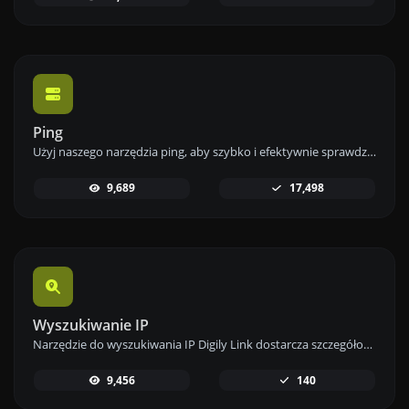
Ping
Użyj naszego narzędzia ping, aby szybko i efektywnie sprawdzić status i czas odpowiedzi dowolnej strony internetowej, serwera lub portu.
9,689
17,498
Wyszukiwanie IP
Narzędzie do wyszukiwania IP Digily Link dostarcza szczegółowych informacji o dowolnym adresie IP. Skorzystaj z tej darmowej usługi online, aby uzyskać kompleksowe dane o IP.
9,456
140