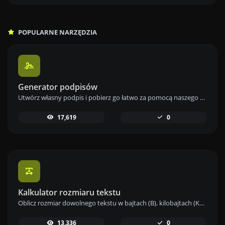
POPULARNE NARZĘDZIA
Generator podpisów
Utwórz własny podpis i pobierz go łatwo za pomocą naszego narzędzia do generowania podpisów dla spersonalizowanych e-podpisów.
17,619
0
Kalkulator rozmiaru tekstu
Oblicz rozmiar dowolnego tekstu w bajtach (B), kilobajtach (KB) lub megabajtach (MB) za pomocą naszego narzędzia do obliczania rozmiaru tekstu.
13,336
0