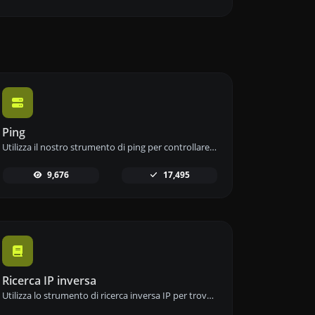
Ping
Utilizza il nostro strumento di ping per controllare rapidamente ed efficacemente lo stato e il tempo di risposta di qualsiasi sito web, server o porta.
9,676
17,495
Ricerca IP inversa
Utilizza lo strumento di ricerca inversa IP per trovare il dominio o l'host associato a qualsiasi indirizzo IP in modo rapido e semplice.