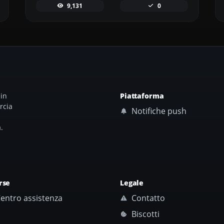
9,131
0
 in
Piattaforma
rcia
Notifiche push
.
rse
Legale
entro assistenza
Contatto
Biscotti