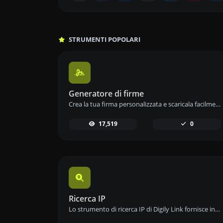
STRUMENTI POPOLARI
Generatore di firme
Crea la tua firma personalizzata e scaricala facilmente con il nostro strumento generatore di firme per e-firme personalizzate.
17,519
0
Ricerca IP
Lo strumento di ricerca IP di Digily Link fornisce informazioni dettagliate su qualsiasi indirizzo IP. Utilizza questo servizio online gratuito per ottenere dati IP completi.