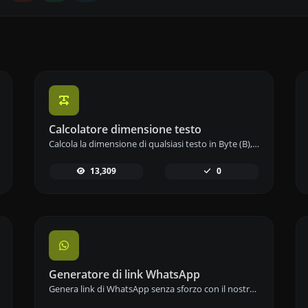
Calcolatore dimensione testo
Calcola la dimensione di qualsiasi testo in Byte (B), Kilobyte (KB) o Megabyte (MB) utilizzando il nostro strumento calcolatore di dimensioni del testo.
13,309
0
Generatore di link WhatsApp
Genera link di WhatsApp senza sforzo con il nostro strumento generatore di link WhatsApp per una comunicazione istantanea.