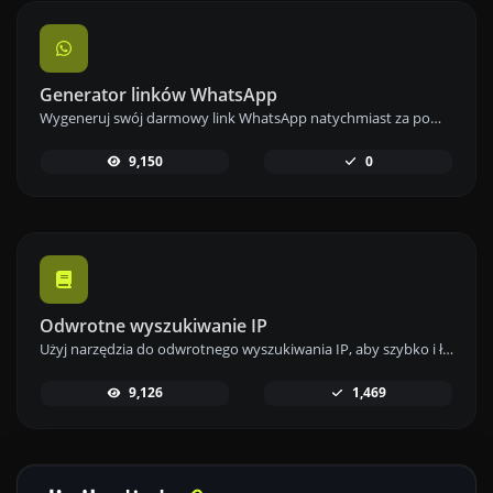
Generator linków WhatsApp
Wygeneruj swój darmowy link WhatsApp natychmiast za pomocą naszego Generatora Linków WhatsApp. Dodaj niestandardową wiadomość i rozpocznij czaty jednym kliknięciem – bez logowania i kodowania.
9,150
0
Odwrotne wyszukiwanie IP
Użyj narzędzia do odwrotnego wyszukiwania IP, aby szybko i łatwo znaleźć domenę lub hosta powiązanego z dowolnym adresem IP.
9,126
1,469