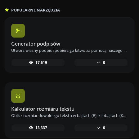
POPULARNE NARZĘDZIA
Generator podpisów
Utwórz własny podpis i pobierz go łatwo za pomocą naszego narzędzia do generowania podpisów dla spersonalizowanych e-podpisów.
17,619
0
Kalkulator rozmiaru tekstu
Oblicz rozmiar dowolnego tekstu w bajtach (B), kilobajtach (KB) lub megabajtach (MB) za pomocą naszego narzędzia do obliczania rozmiaru tekstu.
13,337
0