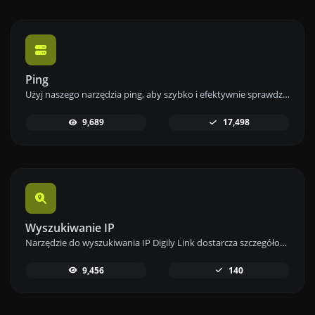
Ping
Użyj naszego narzędzia ping, aby szybko i efektywnie sprawdzić status i czas odpowiedzi dowolnej strony internetowej, serwera lub portu.
9,689
17,498
Wyszukiwanie IP
Narzędzie do wyszukiwania IP Digily Link dostarcza szczegółowych informacji o dowolnym adresie IP. Skorzystaj z tej darmowej usługi online, aby uzyskać kompleksowe dane o IP.
9,456
140