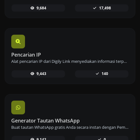
9,684
17,498
Pencarian IP
Alat pencarian IP dari Digily Link menyediakan informasi terperinci tentang alamat IP mana pun. Gunakan layanan online gratis ini untuk mendapatkan data IP yang komprehensif.
9,443
140
Generator Tautan WhatsApp
Buat tautan WhatsApp gratis Anda secara instan dengan Pembuat Tautan WhatsApp kami. Tambahkan pesan khusus dan mulai obrolan dengan satu klik – tidak perlu login atau pengkodean.
9,142
0