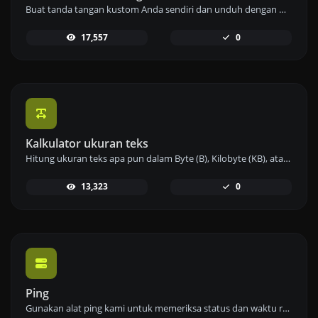
Buat tanda tangan kustom Anda sendiri dan unduh dengan mudah menggunakan alat pembuat tanda tangan kami untuk e-tanda tangan yang dipersonalisasi.
17,557
0
Kalkulator ukuran teks
Hitung ukuran teks apa pun dalam Byte (B), Kilobyte (KB), atau Megabyte (MB) menggunakan alat kalkulator ukuran teks kami.
13,323
0
Ping
Gunakan alat ping kami untuk memeriksa status dan waktu respons dari situs web, server, atau port dengan cepat dan efisien.