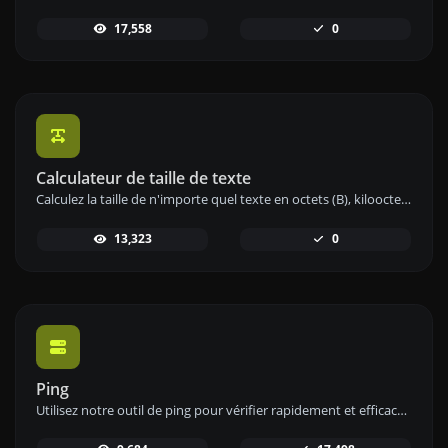
17,558
0
Calculateur de taille de texte
Calculez la taille de n'importe quel texte en octets (B), kilooctets (KB) ou mégaoctets (MB) à l'aide de notre outil de calcul de taille de texte.
13,323
0
Ping
Utilisez notre outil de ping pour vérifier rapidement et efficacement le statut et le temps de réponse de n'importe quel site web, serveur ou port.