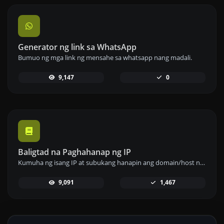
Generator ng link sa WhatsApp
Bumuo ng mga link ng mensahe sa whatsapp nang madali.
9,147
0
Baligtad na Paghahanap ng IP
Kumuha ng isang IP at subukang hanapin ang domain/host na nauugnay dito.
9,091
1,467