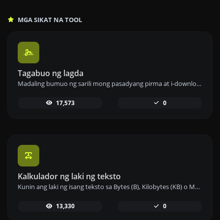
MGA SIKAT NA TOOL
Tagabuo ng lagda
Madaling bumuo ng sarili mong pasadyang pirma at i-download ito nang madali.
17,573
0
Kalkulador ng laki ng teksto
Kunin ang laki ng isang teksto sa Bytes (B), Kilobytes (KB) o Megabytes (MB).
13,330
0