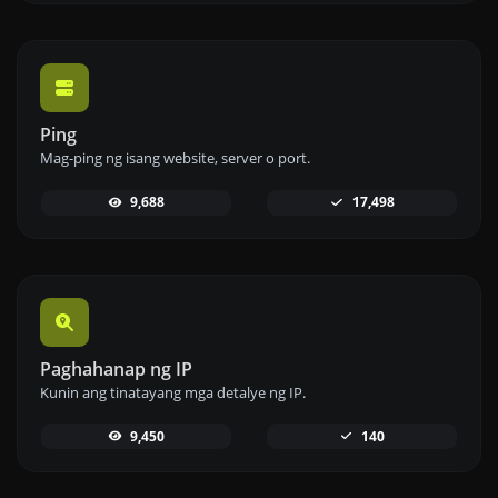
Ping
Mag-ping ng isang website, server o port.
9,688
17,498
Paghahanap ng IP
Kunin ang tinatayang mga detalye ng IP.
9,450
140