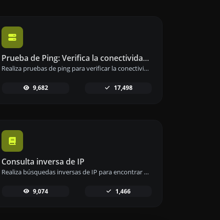
Prueba de Ping: Verifica la conectividad de sitios web y servidores
Realiza pruebas de ping para verificar la conectividad y tiempo de respuesta de sitios web, servidores o puertos.
9,682
17,498
Consulta inversa de IP
Realiza búsquedas inversas de IP para encontrar dominios o anfitriones asociados a cualquier dirección IP.
9,074
1,466