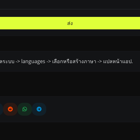
ส่ง
ดูแลระบบ -> languages -> เลือกหรือสร้างภาษา -> แปลหน้าแอป.