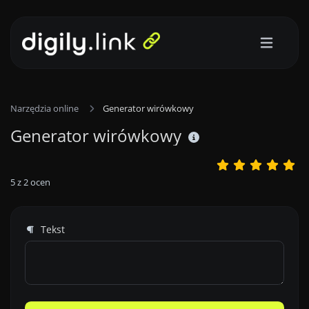
Narzędzia online
Generator wirówkowy
Generator wirówkowy
5
z
2
ocen
Tekst