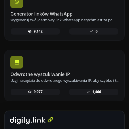
Generator linków WhatsApp
Wygeneruj swój darmowy link WhatsApp natychmiast za pomocą naszego Generatora Linków WhatsApp. Dodaj niestandardową wiadomość i rozpocznij czaty jednym kliknięciem – bez logowania i kodowania.
9,142
0
Odwrotne wyszukiwanie IP
Użyj narzędzia do odwrotnego wyszukiwania IP, aby szybko i łatwo znaleźć domenę lub hosta powiązanego z dowolnym adresem IP.
9,077
1,466