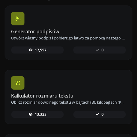
Generator podpisów
Utwórz własny podpis i pobierz go łatwo za pomocą naszego narzędzia do generowania podpisów dla spersonalizowanych e-podpisów.
17,557
0
Kalkulator rozmiaru tekstu
Oblicz rozmiar dowolnego tekstu w bajtach (B), kilobajtach (KB) lub megabajtach (MB) za pomocą naszego narzędzia do obliczania rozmiaru tekstu.
13,323
0