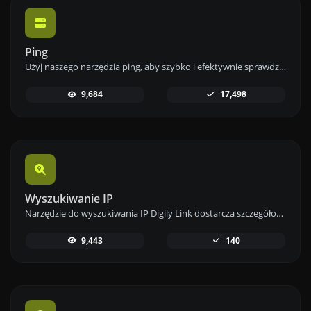
Ping
Użyj naszego narzędzia ping, aby szybko i efektywnie sprawdzić status i czas odpowiedzi dowolnej strony internetowej, serwera lub portu.
9,684
17,498
Wyszukiwanie IP
Narzędzie do wyszukiwania IP Digily Link dostarcza szczegółowych informacji o dowolnym adresie IP. Skorzystaj z tej darmowej usługi online, aby uzyskać kompleksowe dane o IP.
9,443
140