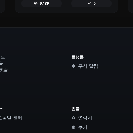
9,139
0
 모
플랫폼
을
푸시 알림
플랫폼
스
법률
도움말 센터
연락처
쿠키