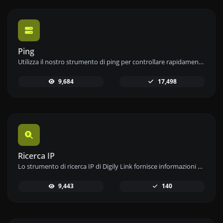
Ping
Utilizza il nostro strumento di ping per controllare rapidamente ed efficacemente lo stato e il tempo di risposta di qualsiasi sito web, server o porta.
9,684
17,498
Ricerca IP
Lo strumento di ricerca IP di Digily Link fornisce informazioni dettagliate su qualsiasi indirizzo IP. Utilizza questo servizio online gratuito per ottenere dati IP completi.
9,443
140