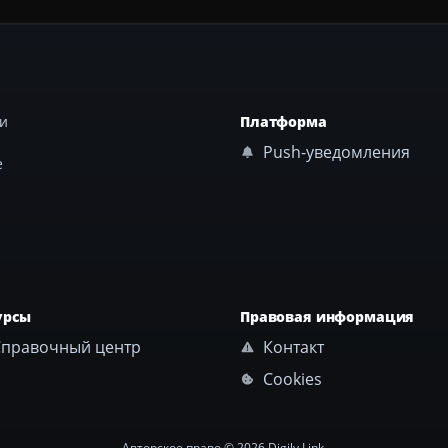
ши
Платформа
Push-уведомления
е
урсы
Правовая информация
правочный центр
Контакт
Cookies
Авторское право © 2026 Digily Link.