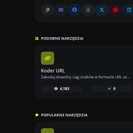
PODOBNE NARZĘDZIA
Koder URL
Zakoduj dowolny ciąg znaków w formacie URL za pomocą naszego narzędzia do kodowania URL, aby uzyskać bezpieczne adresy internetowe.
4,183
0
POPULARNE NARZĘDZIA