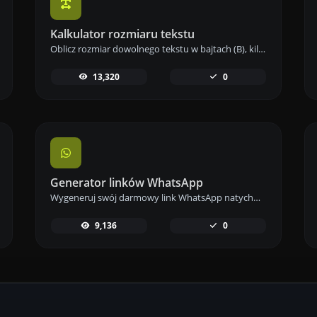
Kalkulator rozmiaru tekstu
Oblicz rozmiar dowolnego tekstu w bajtach (B), kilobajtach (KB) lub megabajtach (MB) za pomocą naszego narzędzia do obliczania rozmiaru tekstu.
13,320
0
Generator linków WhatsApp
Wygeneruj swój darmowy link WhatsApp natychmiast za pomocą naszego Generatora Linków WhatsApp. Dodaj niestandardową wiadomość i rozpocznij czaty jednym kliknięciem – bez logowania i kodowania.
9,136
0