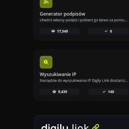
Generator podpisów
Utwórz własny podpis i pobierz go łatwo za pomocą naszego narzędzia do generowania podpisów dla spersonalizowanych e-podpisów.
17,540
0
Wyszukiwanie IP
Narzędzie do wyszukiwania IP Digily Link dostarcza szczegółowych informacji o dowolnym adresie IP. Skorzystaj z tej darmowej usługi online, aby uzyskać kompleksowe dane o IP.
9,439
140