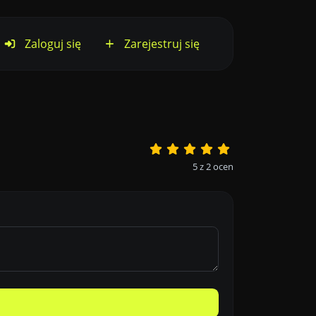
Zaloguj się
Zarejestruj się
5
z
2
ocen