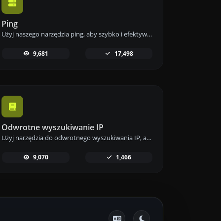
Ping
Użyj naszego narzędzia ping, aby szybko i efektywnie sprawdzić status i czas odpowiedzi dowolnej strony internetowej, serwera lub portu.
9,681
17,498
Odwrotne wyszukiwanie IP
Użyj narzędzia do odwrotnego wyszukiwania IP, aby szybko i łatwo znaleźć domenę lub hosta powiązanego z dowolnym adresem IP.
9,070
1,466