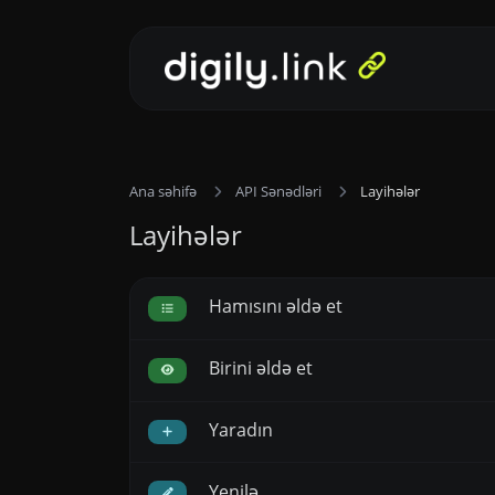
Ana səhifə
API Sənədləri
Layihələr
Layihələr
Hamısını əldə et
Birini əldə et
Yaradın
Yenilə