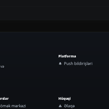
Platforma
Push bildirişləri
 və
rslar
Hüquqi
ömək mərkəzi
Əlaqə