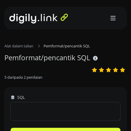
Alat dalam talian
Pemformat/pencantik SQL
Pemformat/pencantik SQL
5
daripada
2
penilaian
SQL