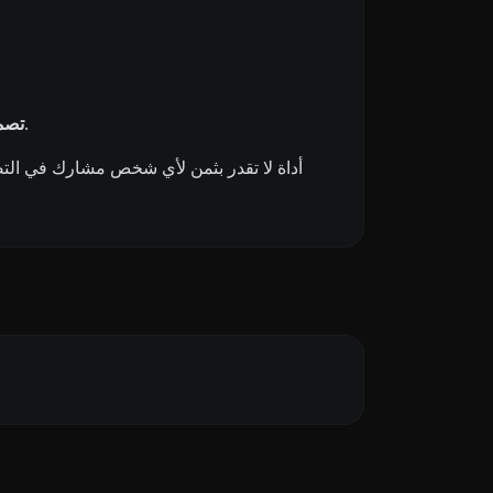
تساعد مصممي الديكور الداخلي في تصور واتخاذ قرارات بشأن مخططات الألوان للمساحات.
تصمي