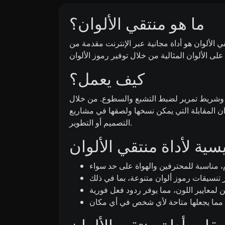
ما هو منتقي الألوان؟
ان هو أداة مجانية عبر الإنترنت مقدمة من Digily Link تتيح للمستخدمين اختيار وتحديد الألوان بسهولة. تم تصميمه لمساعدة مصممي الجرافيك والويب
كيف يعمل؟
رية وشريط تمرير لضبط التشبع والسطوع. من خلال
ان المقابلة التي يمكن نسخها ولصقها في مشاريع
التصميم أو التطوير.
سية لأداة منتقي الألوان