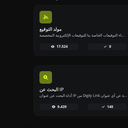
مولد التوقيع
أنشئ توقيعك الخاص وقم بتنزيله بسهولة باستخدام أداة إنشاء التوقيعات الخاصة بنا للتوقيعات الإلكترونية المخصصة.
17،524
0
البحث عن IP
أداة البحث عن عنوان IP من Digily Link توفر معلومات مفصلة عن أي عنوان IP. استخدم هذه الخدمة المجانية عبر الإنترنت للحصول على بيانات شاملة عن IP.
9،439
140