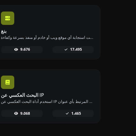
بنغ
استخدم أداة البينج الخاصة بنا للتحقق من حالة ووقت استجابة أي موقع ويب أو خادم أو منفذ بسرعة وكفاءة.
9،676
17،495
البحث العكسي عن IP
استخدم أداة البحث العكسي عن IP للعثور على النطاق أو المضيف المرتبط بأي عنوان IP بسرعة وسهولة.
9،068
1،465