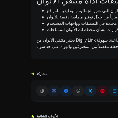
قات أداة منتقي الألوان
يعتبر منتقي الألوان من Digily Link أداة لا تقدر بثمن لأي شخص مشارك في التصميم والتطوير، مما يتيح اختيار الألوان بدقة وسهولة لتحقيق الرؤى الإبداعية. سهولة
مشاركة
الأدوات الشائعة