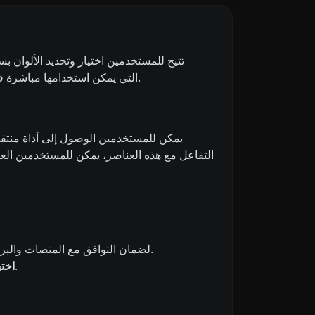
والفنانين والمطورين في العثور على الألوان المثالية من خلال توفير رموز الألوان (مثل HEX وRGB وHSL) التي يمكن استخدامها مباشرة في مشاريعهم.
يمكن للمستخدمين الوصول إلى أداة منتقي 
التفاعل مع هذه العناصر، يمكن للمستخدمين العثو
توفر تنسيقات رموز ألوان متنوعة، بما في ذلك HEX وRGB وHSL، لضمان التوافق مع المنصات والبرامج المختلفة.
تحديث رموز الألوان فورياً مع ضبط المستخدمين لمعايير اللون، مما يوفر ردود فعل فورية.
اخت