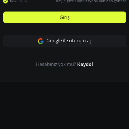
Kayıp şifre
/
Aktivasyonu yeniden gönder
Beni hatırla
Giriş
Google ile oturum aç
Hesabınız yok mu?
Kaydol