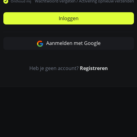
Wachtwoord vergeten
/
Activering opnieuw verzenden
Onthoud mij
Inloggen
Aanmelden met Google
Heb je geen account?
Registreren